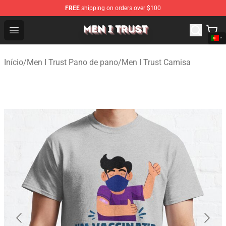
FREE
shipping on orders over $100
Men I Trust Shop - Official Men I Trust Merchandise Store
Open menu
Início
/
Men I Trust Pano de pano
/
Men I Trust Camisa