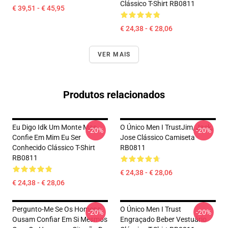
Clássico T-Shirt RB0811
€ 39,51 - € 45,95
€ 24,38 - € 28,06
VER MAIS
Produtos relacionados
Eu Digo Idk Um Monte Mas
O Único Men I TrustJim, Jack,
-20%
-20%
Confie Em Mim Eu Ser
Jose Clássico Camiseta
Conhecido Clássico T-Shirt
RB0811
RB0811
€ 24,38 - € 28,06
€ 24,38 - € 28,06
Pergunto-Me Se Os Homens
O Único Men I Trust
-20%
-20%
Ousam Confiar Em Si Mesmos
Engraçado Beber Vestuário