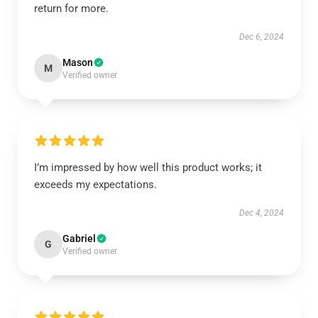
return for more.
Dec 6, 2024
Mason
M
Verified owner
I’m impressed by how well this product works; it
exceeds my expectations.
Dec 4, 2024
Gabriel
G
Verified owner