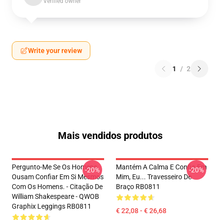
Verified owner
Write your review
1
/
2
Mais vendidos produtos
Pergunto-Me Se Os Homens
Mantém A Calma E Confia Em
-20%
-20%
Ousam Confiar Em Si Mesmos
Mim, Eu... Travesseiro De
Com Os Homens. - Citação De
Braço RB0811
William Shakespeare - QWOB
Graphix Leggings RB0811
€ 22,08 - € 26,68