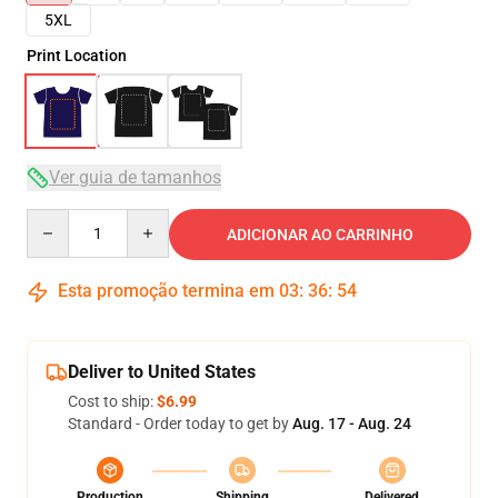
5XL
Print Location
Ver guia de tamanhos
Quantity
ADICIONAR AO CARRINHO
Esta promoção termina em
03
:
36
:
54
Deliver to United States
Cost to ship:
$6.99
Standard - Order today to get by
Aug. 17 - Aug. 24
Production
Shipping
Delivered