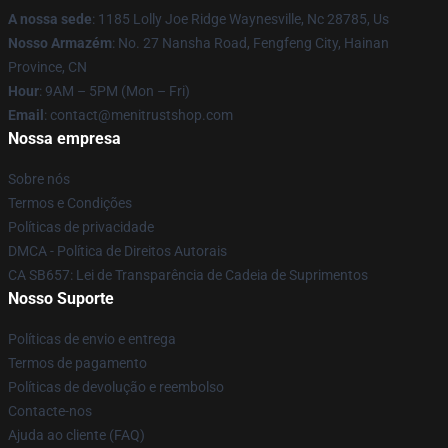
A nossa sede
: 1185 Lolly Joe Ridge Waynesville, Nc 28785, Us
Nosso Armazém
: No. 27 Nansha Road, Fengfeng City, Hainan
Province, CN
Hour
: 9AM – 5PM (Mon – Fri)
Email
: contact@menitrustshop.com
Nossa empresa
Sobre nós
Termos e Condições
Políticas de privacidade
DMCA - Política de Direitos Autorais
CA SB657: Lei de Transparência de Cadeia de Suprimentos
Nosso Suporte
Políticas de envio e entrega
Termos de pagamento
Políticas de devolução e reembolso
Contacte-nos
Ajuda ao cliente (FAQ)