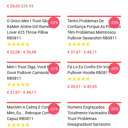
€ 26,63
$28.95
O Único Men I Trust São
Tenho Problemas De
-20%
-20%
RaMen Anime Girl Ramen
Confiança Porque As Pessoas
Lover 425 Throw Pillow
Têm Problemas Mentirosos.
RB0811
Pullover Sweatshirt RB0811
€ 22,08 - € 26,68
€ 37,67 - € 44,11
Men I Trust Diga, Você Pode
Fá-Lo Eu Confio Em Você -
-20%
-20%
Ouvir Pullover Camisola
Pullover Hoodie RB0811
RB0811
€ 39,51 - € 45,95
€ 37,67 - € 44,11
Mantém A Calma E Confia Em
Homens Engraçados
-20%
-20%
Mim, Eu... Reboque Com
Totalmente Vacinados Mask
Capuz RB0811
Trust Problemas
Desagradável Sarcasmo