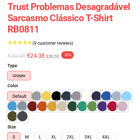
Trust Problemas Desagradável
Sarcasmo Clássico T-Shirt
RB0811
(9 customer reviews)
€30.48
€24.38
-20%
$26.50
Type
Unisex
Color
Default
Size
S
M
L
XL
2XL
3XL
4XL