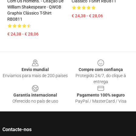
Com Os Homens. - Citação De
Clássico T-Shirt RB0811
William Shakespeare - QWOB
Graphix Clássico T-Shirt
€ 24,38 - € 28,06
RB0811
€ 24,38 - € 28,06
Footer
Envio mundial
Compre com confiança
Enviamos para mais de 200 países
Protegido 24/7, do clique à
entrega
Garantia internacional
Pagamento 100% seguro
Oferecido no país de uso
PayPal / MasterCard / Visa
Contacte-nos