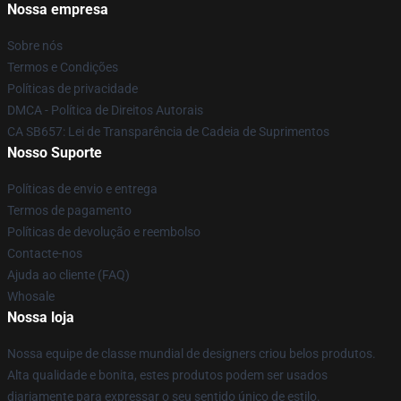
Nossa empresa
Sobre nós
Termos e Condições
Políticas de privacidade
DMCA - Política de Direitos Autorais
CA SB657: Lei de Transparência de Cadeia de Suprimentos
Nosso Suporte
Políticas de envio e entrega
Termos de pagamento
Políticas de devolução e reembolso
Contacte-nos
Ajuda ao cliente (FAQ)
Whosale
Nossa loja
Nossa equipe de classe mundial de designers criou belos produtos.
Alta qualidade e bonita, estes produtos podem ser usados
diariamente para expressar o seu sentido único de estilo.