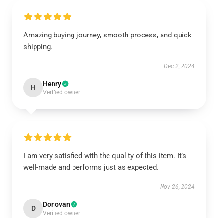
Amazing buying journey, smooth process, and quick
shipping.
Dec 2, 2024
Henry
H
Verified owner
I am very satisfied with the quality of this item. It’s
well-made and performs just as expected.
Nov 26, 2024
Donovan
D
Verified owner