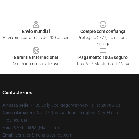
Footer
Envio mundial
Compre com confiança
Enviamos para mais de 200 países
Protegido 24/7, do clique à
entrega
Garantia internacional
Pagamento 100% seguro
Oferecido no país de uso
PayPal / MasterCard / Visa
Contacte-nos
A nossa sede
: 1185 Lolly Joe Ridge Waynesville, Nc 28785, Us
Nosso Armazém
: No. 27 Nansha Road, Fengfeng City, Hainan
Province, CN
Hour
: 9AM – 5PM (Mon – Fri)
Email
: contact@menitrustshop.com