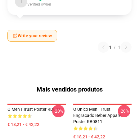
I
Verified owner
Write your review
1
/
1
Mais vendidos produtos
O Men I Trust Poster RB0811
O Único Men I Trust
-20%
-20%
Engraçado Beber Apparel
Poster RB0811
€ 18,21 - € 42,22
€ 18,21 - € 42,22