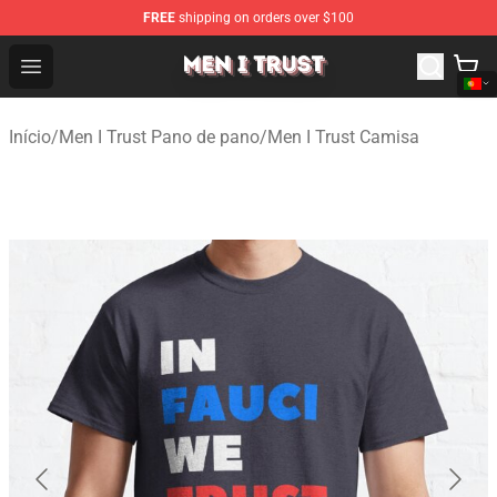
FREE
shipping on orders over $100
Men I Trust Shop - Official Men I Trust Merchandise Store
Open menu
Início
/
Men I Trust Pano de pano
/
Men I Trust Camisa