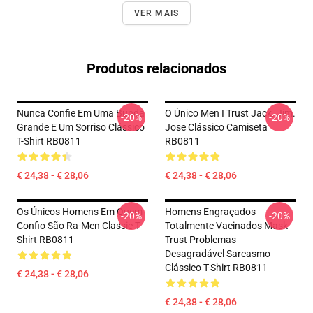
VER MAIS
Produtos relacionados
Nunca Confie Em Uma Bunda
O Único Men I Trust Jack. Jim.
-20%
-20%
Grande E Um Sorriso Clássico
Jose Clássico Camiseta
T-Shirt RB0811
RB0811
€ 24,38 - € 28,06
€ 24,38 - € 28,06
Os Únicos Homens Em Quem
Homens Engraçados
-20%
-20%
Confio São Ra-Men Classic T-
Totalmente Vacinados Mask
Shirt RB0811
Trust Problemas
Desagradável Sarcasmo
Clássico T-Shirt RB0811
€ 24,38 - € 28,06
€ 24,38 - € 28,06