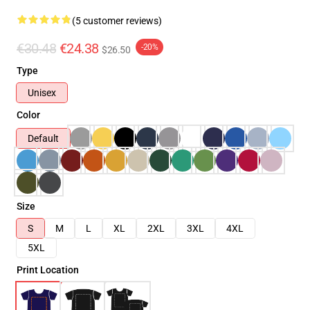
(5 customer reviews)
€30.48
€24.38
-20%
$26.50
Type
Unisex
Color
Default
Size
S
M
L
XL
2XL
3XL
4XL
5XL
Print Location