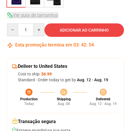
Ver guia de tamanhos
Quantity
ADICIONAR AO CARRINHO
Esta promoção termina em
03
:
42
:
53
Deliver to United States
Cost to ship:
$6.99
Standard - Order today to get by
Aug. 12 - Aug. 19
Production
Shipping
Delivered
Today
Aug. 08
Aug. 12 - Aug. 19
Transação segura
Entrega mundial na sua porta