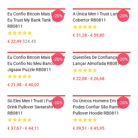
Eu Confio Bitcoin Mais Do Que
A Única Men I Trust Lançar O
-20%
-20%
Eu Trust My Bank Tank Top
Cobertor RB0811
RB0811
€ 31,28 - € 59,80
€ 22,49
$24.45
Eu Confio Bitcoin Mais Do Que
Questões De Confiança
-20%
-20%
Eu Confio No Meu Banco
Lançar Almofada RB0811
Jigsaw Puzzle RB0811
€ 22,08 - € 26,68
€ 21,98 - € 40,02
Só Eles Men I Trust | Funny
Os Únicos Homens Em Quem
-20%
-20%
Drink Pullover Sweatshirt
Podes Confiar São Ramen
RB0811
Pullover Hoodie RB0811
€ 37,67 - € 44,11
€ 39,51 - € 45,95