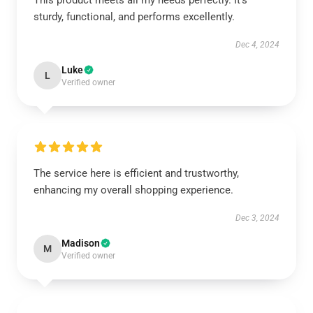
This product meets all my needs perfectly. It’s
sturdy, functional, and performs excellently.
Dec 4, 2024
Luke
L
Verified owner
The service here is efficient and trustworthy,
enhancing my overall shopping experience.
Dec 3, 2024
Madison
M
Verified owner