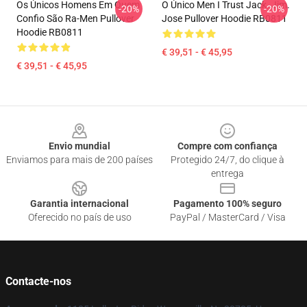
Os Únicos Homens Em Quem
O Único Men I Trust Jack. Jim.
-20%
-20%
Confio São Ra-Men Pullover
Jose Pullover Hoodie RB0811
Hoodie RB0811
€ 39,51 - € 45,95
€ 39,51 - € 45,95
Footer
Envio mundial
Compre com confiança
Enviamos para mais de 200 países
Protegido 24/7, do clique à
entrega
Garantia internacional
Pagamento 100% seguro
Oferecido no país de uso
PayPal / MasterCard / Visa
Contacte-nos