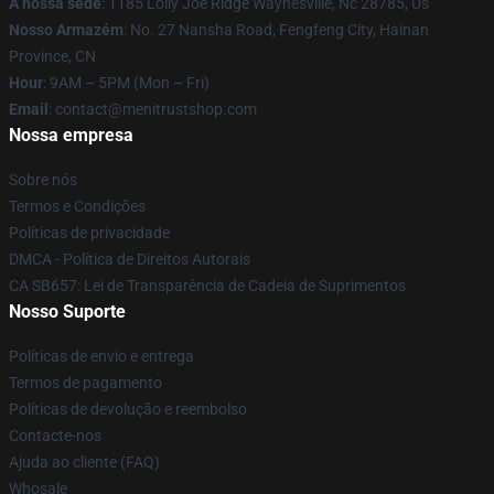
A nossa sede
: 1185 Lolly Joe Ridge Waynesville, Nc 28785, Us
Nosso Armazém
: No. 27 Nansha Road, Fengfeng City, Hainan
Province, CN
Hour
: 9AM – 5PM (Mon – Fri)
Email
: contact@menitrustshop.com
Nossa empresa
Sobre nós
Termos e Condições
Políticas de privacidade
DMCA - Política de Direitos Autorais
CA SB657: Lei de Transparência de Cadeia de Suprimentos
Nosso Suporte
Políticas de envio e entrega
Termos de pagamento
Políticas de devolução e reembolso
Contacte-nos
Ajuda ao cliente (FAQ)
Whosale