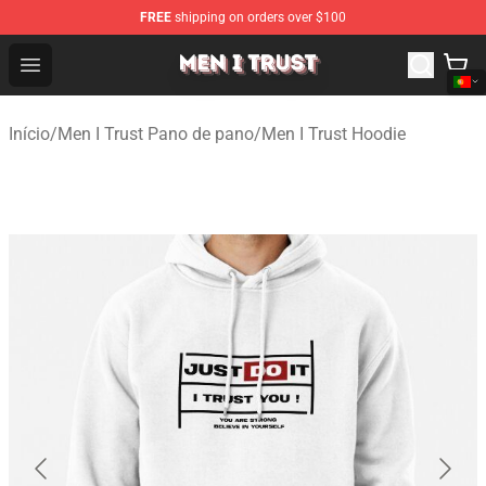
FREE
shipping on orders over $100
Men I Trust Shop - Official Men I Trust Merchandise Store
Open menu
Início
/
Men I Trust Pano de pano
/
Men I Trust Hoodie