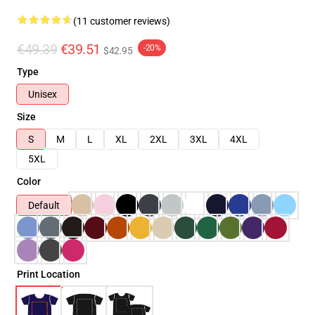
(11 customer reviews)
€49.39
€39.51
-20%
$42.95
Type
Unisex
Size
S
M
L
XL
2XL
3XL
4XL
5XL
Color
Default
Print Location