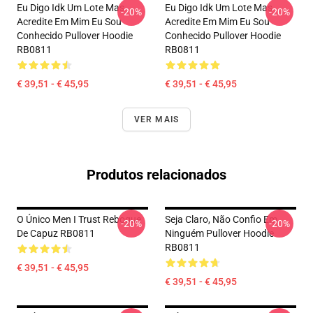
Eu Digo Idk Um Lote Mas
Eu Digo Idk Um Lote Mas
-20%
-20%
Acredite Em Mim Eu Sou
Acredite Em Mim Eu Sou
Conhecido Pullover Hoodie
Conhecido Pullover Hoodie
RB0811
RB0811
€ 39,51 - € 45,95
€ 39,51 - € 45,95
VER MAIS
Produtos relacionados
O Único Men I Trust Reboque
Seja Claro, Não Confio Em
-20%
-20%
De Capuz RB0811
Ninguém Pullover Hoodie
RB0811
€ 39,51 - € 45,95
€ 39,51 - € 45,95