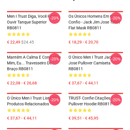
Men I Trust Diga, Você Pode
Os Únicos Homens Em Quem
-20%
-20%
Ouvir Tanque Superior
Confio - Jack Jim Jose Tshirt
RB0811
Flat Mask RB0811
€ 22,49
$24.45
€ 18,29 - € 20,70
Mantém A Calma E Confia Em
O Único Men I Trust Jack. Jim.
-20%
-20%
Mim, Eu... Travesseiro De
Jose Pullover Camiseta
Braço RB0811
RB0811
€ 22,08 - € 26,68
€ 37,67 - € 44,11
O Único Men I Trust Lista De
TRUST- Confie Citações
-20%
-20%
Produtos Relacionados
Pullover Hoodie RB0811
€ 37,67 - € 44,11
€ 39,51 - € 45,95