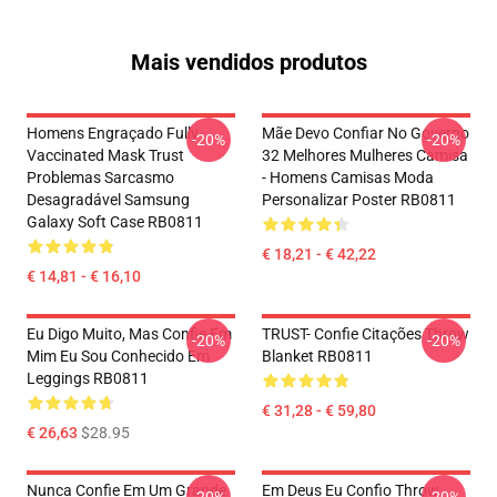
Mais vendidos produtos
Homens Engraçado Fully-
Mãe Devo Confiar No Governo
-20%
-20%
Vaccinated Mask Trust
32 Melhores Mulheres Camisa
Problemas Sarcasmo
- Homens Camisas Moda
Desagradável Samsung
Personalizar Poster RB0811
Galaxy Soft Case RB0811
€ 18,21 - € 42,22
€ 14,81 - € 16,10
Eu Digo Muito, Mas Confie Em
TRUST- Confie Citações Throw
-20%
-20%
Mim Eu Sou Conhecido Em
Blanket RB0811
Leggings RB0811
€ 31,28 - € 59,80
€ 26,63
$28.95
Nunca Confie Em Um Grande
Em Deus Eu Confio Throw