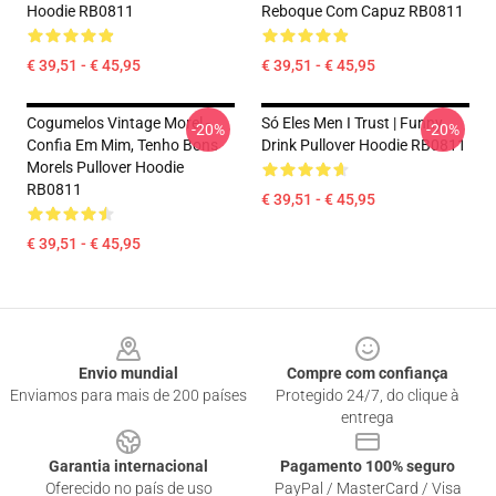
Hoodie RB0811
Reboque Com Capuz RB0811
€ 39,51 - € 45,95
€ 39,51 - € 45,95
Cogumelos Vintage Morel -
Só Eles Men I Trust | Funny
-20%
-20%
Confia Em Mim, Tenho Bons
Drink Pullover Hoodie RB0811
Morels Pullover Hoodie
RB0811
€ 39,51 - € 45,95
€ 39,51 - € 45,95
Footer
Envio mundial
Compre com confiança
Enviamos para mais de 200 países
Protegido 24/7, do clique à
entrega
Garantia internacional
Pagamento 100% seguro
Oferecido no país de uso
PayPal / MasterCard / Visa