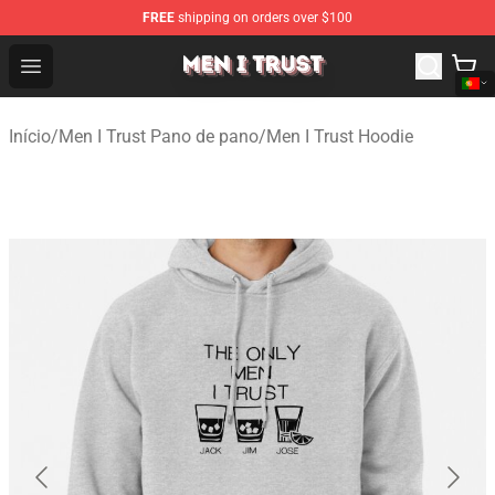
FREE
shipping on orders over $100
Men I Trust Shop - Official Men I Trust Merchandise Store
Open menu
Início
/
Men I Trust Pano de pano
/
Men I Trust Hoodie