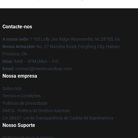
Contacte-nos
A nossa sede
: 1185 Lolly Joe Ridge Waynesville, Nc 28785, Us
Nosso Armazém
: No. 27 Nansha Road, Fengfeng City, Hainan
Province, CN
Hour
: 9AM – 5PM (Mon – Fri)
Email
: contact@menitrustshop.com
Nossa empresa
Sobre nós
Termos e Condições
Políticas de privacidade
DMCA - Política de Direitos Autorais
CA SB657: Lei de Transparência de Cadeia de Suprimentos
Nosso Suporte
Políticas de envio e entrega