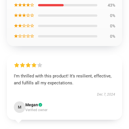
★★★★☆
43%
★★★☆☆
0%
★★☆☆☆
0%
★☆☆☆☆
0%
I’m thrilled with this product! It’s resilient, effective,
and fulfills all my expectations.
Dec 7, 2024
Megan
M
Verified owner