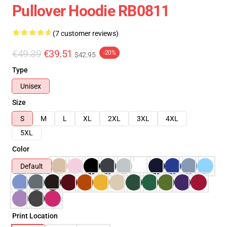
Pullover Hoodie RB0811
(7 customer reviews)
€49.39
€39.51
-20%
$42.95
Type
Unisex
Size
S
M
L
XL
2XL
3XL
4XL
5XL
Color
Default
Print Location