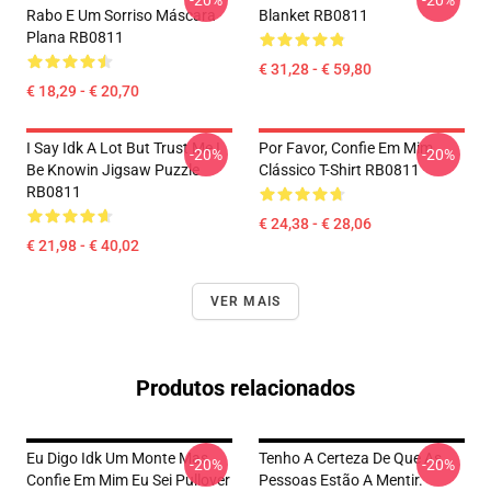
-20%
-20%
Rabo E Um Sorriso Máscara
Blanket RB0811
Plana RB0811
€ 31,28 - € 59,80
€ 18,29 - € 20,70
I Say Idk A Lot But Trust Me I
Por Favor, Confie Em Mim
-20%
-20%
Be Knowin Jigsaw Puzzle
Clássico T-Shirt RB0811
RB0811
€ 24,38 - € 28,06
€ 21,98 - € 40,02
VER MAIS
Produtos relacionados
Eu Digo Idk Um Monte Mas
Tenho A Certeza De Que As
-20%
-20%
Confie Em Mim Eu Sei Pullover
Pessoas Estão A Mentir.