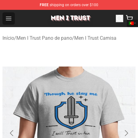
FREE
shipping on orders over $100
Men I Trust Shop - Official Men I Trust Merchandise Store
Open menu
Início
/
Men I Trust Pano de pano
/
Men I Trust Camisa