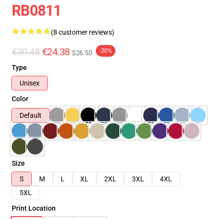
RB0811
(8 customer reviews)
€30.48
€24.38
-20%
$26.50
Type
Unisex
Color
Default
Size
S
M
L
XL
2XL
3XL
4XL
5XL
Print Location