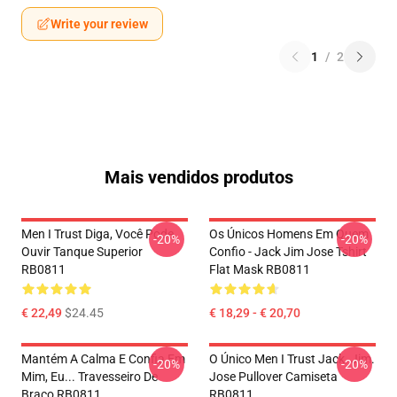
Write your review
1
/
2
Mais vendidos produtos
Men I Trust Diga, Você Pode
Os Únicos Homens Em Quem
-20%
-20%
Ouvir Tanque Superior
Confio - Jack Jim Jose Tshirt
RB0811
Flat Mask RB0811
€ 22,49
$24.45
€ 18,29 - € 20,70
Mantém A Calma E Confia Em
O Único Men I Trust Jack. Jim.
-20%
-20%
Mim, Eu... Travesseiro De
Jose Pullover Camiseta
Braço RB0811
RB0811