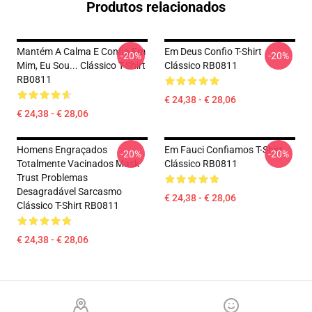
Produtos relacionados
Mantém A Calma E Confia Em
Em Deus Confio T-Shirt
-20%
-20%
Mim, Eu Sou... Clássico T-Shirt
Clássico RB0811
RB0811
€ 24,38 - € 28,06
€ 24,38 - € 28,06
Homens Engraçados
Em Fauci Confiamos T-Shirt
-20%
-20%
Totalmente Vacinados Mask
Clássico RB0811
Trust Problemas
Desagradável Sarcasmo
€ 24,38 - € 28,06
Clássico T-Shirt RB0811
€ 24,38 - € 28,06
Footer