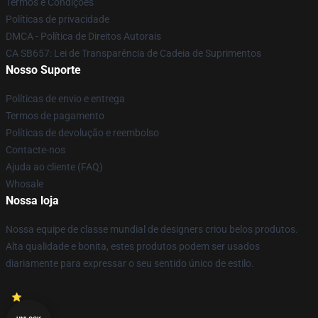
Termos e Condições
Políticas de privacidade
DMCA - Política de Direitos Autorais
CA SB657: Lei de Transparência de Cadeia de Suprimentos
Nosso Suporte
Políticas de envio e entrega
Termos de pagamento
Políticas de devolução e reembolso
Contacte-nos
Ajuda ao cliente (FAQ)
Whosale
Nossa loja
Nossa equipe de classe mundial de designers criou belos produtos.
Alta qualidade e bonita, estes produtos podem ser usados
diariamente para expressar o seu sentido único de estilo.