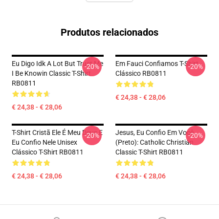
Produtos relacionados
Eu Digo Idk A Lot But Trust Me
Em Fauci Confiamos T-Shirt
-20%
-20%
I Be Knowin Classic T-Shirt
Clássico RB0811
RB0811
€ 24,38 - € 28,06
€ 24,38 - € 28,06
T-Shirt Cristã Ele É Meu Deus E
Jesus, Eu Confio Em Você
-20%
-20%
Eu Confio Nele Unisex
(preto): Catholic Christian
Clássico T-Shirt RB0811
Classic T-Shirt RB0811
€ 24,38 - € 28,06
€ 24,38 - € 28,06
Footer