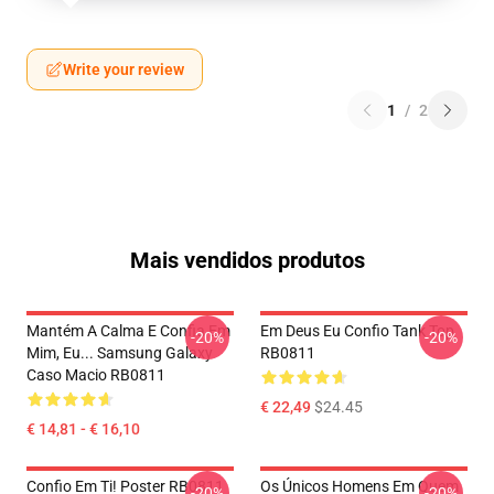
Write your review
1
/
2
Mais vendidos produtos
Mantém A Calma E Confia Em
Em Deus Eu Confio Tank Top
-20%
-20%
Mim, Eu... Samsung Galaxy
RB0811
Caso Macio RB0811
€ 22,49
$24.45
€ 14,81 - € 16,10
Confio Em Ti! Poster RB0811
Os Únicos Homens Em Quem
-20%
-20%