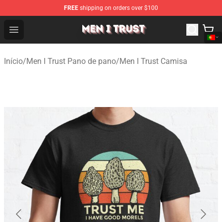
FREE
shipping on orders over $100
Men I Trust Shop - Official Men I Trust Merchandise Store
Open menu
Início
/
Men I Trust Pano de pano
/
Men I Trust Camisa