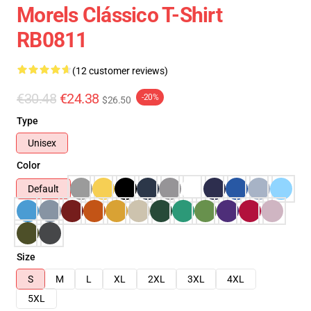
Morels Clássico T-Shirt
RB0811
(12 customer reviews)
€30.48
€24.38
-20%
$26.50
Type
Unisex
Color
Default
Size
S
M
L
XL
2XL
3XL
4XL
5XL