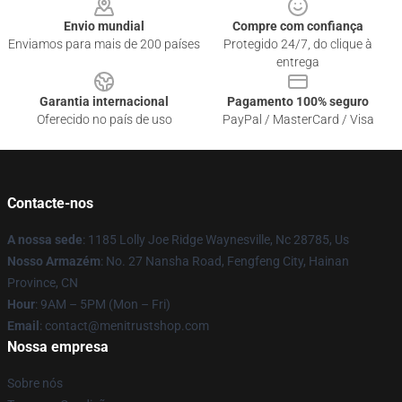
Envio mundial
Compre com confiança
Enviamos para mais de 200 países
Protegido 24/7, do clique à
entrega
Garantia internacional
Pagamento 100% seguro
Oferecido no país de uso
PayPal / MasterCard / Visa
Contacte-nos
A nossa sede
: 1185 Lolly Joe Ridge Waynesville, Nc 28785, Us
Nosso Armazém
: No. 27 Nansha Road, Fengfeng City, Hainan
Province, CN
Hour
: 9AM – 5PM (Mon – Fri)
Email
: contact@menitrustshop.com
Nossa empresa
Sobre nós