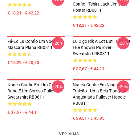
Confio - Tshirt Jack Jim Jose
Poster RB0811
€ 18,21 - € 42,22
€ 18,21 - € 42,22
Fá-Lo Eu Confio Em Você -
Eu Digo Idk A Lot But Trust Me
-20%
-20%
Máscara Plana RB0811
I Be Knowin Pullover
Sweatshirt RB0811
€ 18,29 - € 20,70
€ 37,67 - € 44,11
Nunca Confie Em Um Grande
Nunca Confie Em Ninguém -
-20%
-20%
Rabo E Um Sorriso Pullover
Traição - Uma Bela Tipografia
Sweatshirt RB0811
Angustiada Pullover Hoodie
RB0811
€ 37,67 - € 44,11
€ 39,51 - € 45,95
VER MAIS