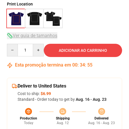
Print Location
Ver guia de tamanhos
Quantity
ADICIONAR AO CARRINHO
Esta promoção termina em
00
:
34
:
54
Deliver to United States
Cost to ship:
$6.99
Standard - Order today to get by
Aug. 16 - Aug. 23
Production
Shipping
Delivered
Today
Aug. 12
Aug. 16 - Aug. 23