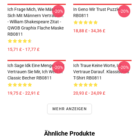
Ich Frage Mich, Wie Männer
In Geno Wir Trust Puzzle
-20%
-20%
Sich Mit Männern Vertrauten.
RB0811
- William Shakespeare Zitat -
QWOB Graphix Flache Maske
18,88 £ - 34,36 £
RB0811
15,71 £ - 17,77 £
Ich Sage Idk Eine Menge, Aber
Ich Traue Keine Worte, Ich
-20%
-20%
Vertrauen Sie Mir, Ich Weiß In
Vertraue Darauf. Klassisches
Classic Becher RB0811
T-Shirt RB0811
19,75 £ - 22,91 £
20,93 £ - 24,09 £
MEHR ANZEIGEN
Ähnliche Produkte