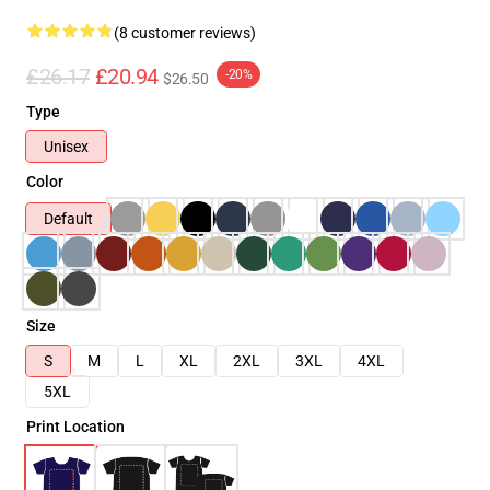
(8 customer reviews)
£26.17
£20.94
-20%
$26.50
Type
Unisex
Color
Default
Size
S
M
L
XL
2XL
3XL
4XL
5XL
Print Location