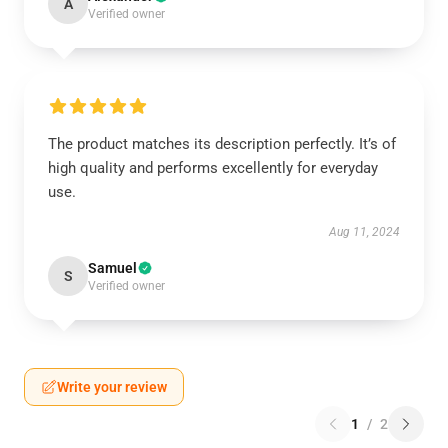
A
Verified owner
The product matches its description perfectly. It’s of
high quality and performs excellently for everyday
use.
Aug 11, 2024
Samuel
S
Verified owner
Write your review
1
/
2