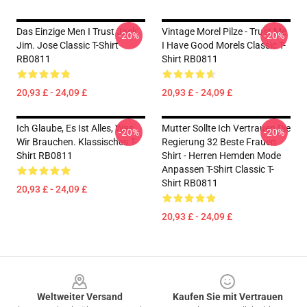
Das Einzige Men I Trust Jack
Vintage Morel Pilze - Trust Me
-20%
-20%
Jim. Jose Classic T-Shirt
I Have Good Morels Classic T-
RB0811
Shirt RB0811
20,93 £ - 24,09 £
20,93 £ - 24,09 £
Ich Glaube, Es Ist Alles, Was
Mutter Sollte Ich Vertrauen Die
-20%
-20%
Wir Brauchen. Klassisches T-
Regierung 32 Beste Frauen
Shirt RB0811
Shirt - Herren Hemden Mode
Anpassen T-Shirt Classic T-
Shirt RB0811
20,93 £ - 24,09 £
20,93 £ - 24,09 £
Footer
Weltweiter Versand
Kaufen Sie mit Vertrauen