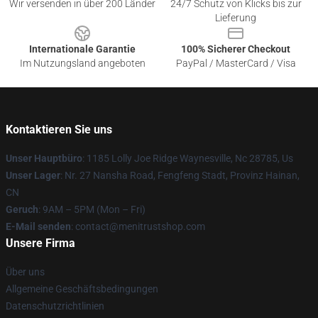
Wir versenden in über 200 Länder
24/7 Schutz von Klicks bis zur
Lieferung
Internationale Garantie
100% Sicherer Checkout
Im Nutzungsland angeboten
PayPal / MasterCard / Visa
Kontaktieren Sie uns
Unser Hauptbüro
: 1185 Lolly Joe Ridge Waynesville, Nc 28785, Us
Unser Lager
: Nr. 27 Nansha Road, Fengfeng Stadt, Provinz Hainan,
CN
Geruch
: 9AM – 5PM (Mon – Fri)
E-Mail senden
: contact@menitrustshop.com
Unsere Firma
Über uns
Allgemeine Geschäftsbedingungen
Datenschutzrichtlinien