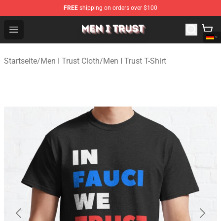
FREE
shipping on orders over $100
Men I Trust Shop - Official Men I Trust Merchandise Store
Open menu
Startseite
/
Men I Trust Cloth
/
Men I Trust T-Shirt