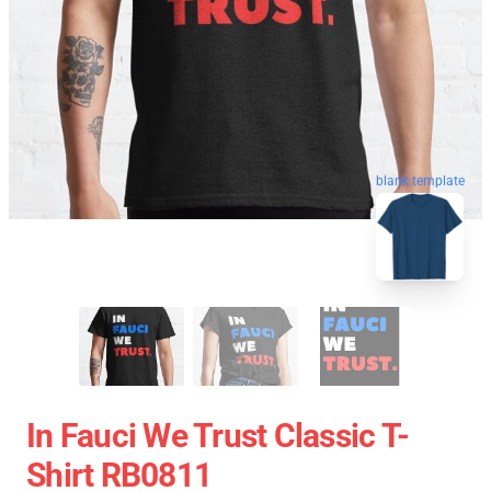
blank template
In Fauci We Trust Classic T-
Shirt RB0811