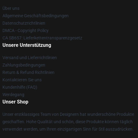
Über uns
Allgemeine Geschäftsbedingungen
Datenschutzrichtlinien
DMCA - Copyright Policy
CA SB657: Lieferkettentransparenzgesetz
Unsere Unterstützung
Versand und Lieferrichtlinien
Zahlungsbedingungen
Return & Refund Richtlinien
Kontaktieren Sie uns
Kundenhilfe (FAQ)
Werdegang
Unser Shop
Unser erstklassiges Team von Designern hat wunderschöne Produkte
geschaffen. Hohe Qualität und schön, diese Produkte können täglich
verwendet werden, um Ihren einzigartigen Sinn für Stil auszudrücken.