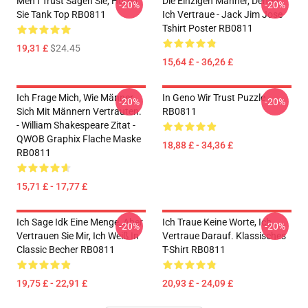
Men I Trust Sagen Sie, Hören
Die Einzigen Männer, Denen
-20%
-20%
Sie Tank Top RB0811
Ich Vertraue - Jack Jim Jose
Tshirt Poster RB0811
19,31 £
$24.45
15,64 £ - 36,26 £
Ich Frage Mich, Wie Männer
In Geno Wir Trust Puzzle
-20%
-20%
Sich Mit Männern Vertrauten.
RB0811
- William Shakespeare Zitat -
QWOB Graphix Flache Maske
18,88 £ - 34,36 £
RB0811
15,71 £ - 17,77 £
Ich Sage Idk Eine Menge, Aber
Ich Traue Keine Worte, Ich
-20%
-20%
Vertrauen Sie Mir, Ich Weiß In
Vertraue Darauf. Klassisches
Classic Becher RB0811
T-Shirt RB0811
19,75 £ - 22,91 £
20,93 £ - 24,09 £