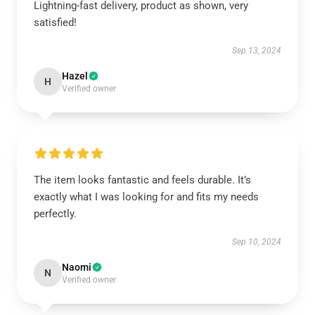
Lightning-fast delivery, product as shown, very
satisfied!
Sep 13, 2024
Hazel
H
Verified owner
The item looks fantastic and feels durable. It’s
exactly what I was looking for and fits my needs
perfectly.
Sep 10, 2024
Naomi
N
Verified owner