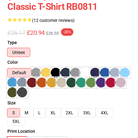
Classic T-Shirt RB0811
(12 customer reviews)
£26.17
£20.94
-20%
$26.50
Type
Unisex
Color
Default
Size
S
M
L
XL
2XL
3XL
4XL
5XL
Print Location