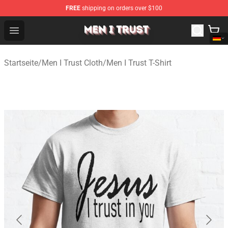
FREE
shipping on orders over $100
Men I Trust Shop - Official Men I Trust Merchandise Store
Open menu
Startseite
/
Men I Trust Cloth
/
Men I Trust T-Shirt