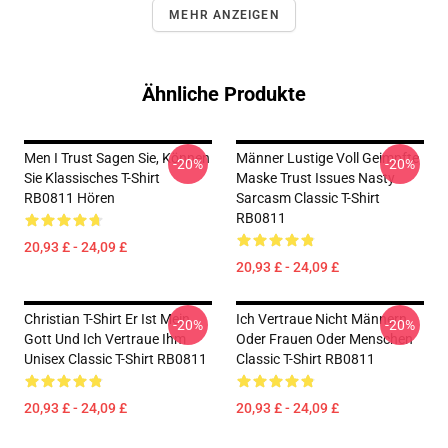
MEHR ANZEIGEN
Ähnliche Produkte
Men I Trust Sagen Sie, Können
Männer Lustige Voll Geimpfte
-20%
-20%
Sie Klassisches T-Shirt
Maske Trust Issues Nasty
RB0811 Hören
Sarcasm Classic T-Shirt
RB0811
20,93 £ - 24,09 £
20,93 £ - 24,09 £
Christian T-Shirt Er Ist Mein
Ich Vertraue Nicht Männern
-20%
-20%
Gott Und Ich Vertraue Ihm
Oder Frauen Oder Menschen
Unisex Classic T-Shirt RB0811
Classic T-Shirt RB0811
20,93 £ - 24,09 £
20,93 £ - 24,09 £