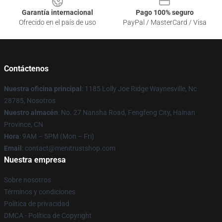
Garantía internacional
Pago 100% seguro
Ofrecido en el país de uso
PayPal / MasterCard / Visa
Contáctenos
Nuestra oficina principal
: 1185 Lolly Joe Ridge Waynesville, Nc
28785, Nosotros
Nuestro almacén
: No. 27 Nansha Road, Fengfeng City, Hainan
Province, CN
Hora
: 9AM – 5PM (Mon – Fri)
Email
: contact@menitrustshop.com
Nuestra empresa
Sobre nosotros
Términos y condiciones
Política de privacidad
DMCA - Política de Copyright