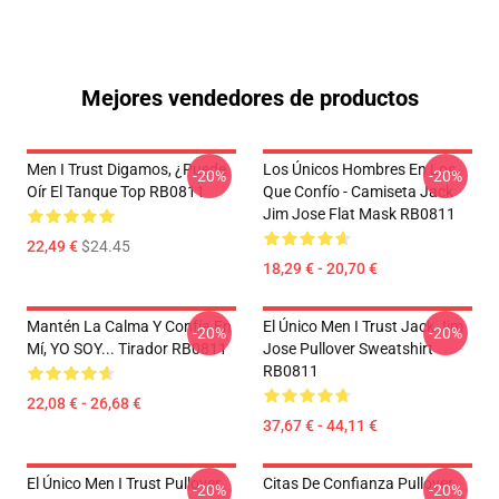
Mejores vendedores de productos
Men I Trust Digamos, ¿puede
Los Únicos Hombres En Los
-20%
-20%
Oír El Tanque Top RB0811
Que Confío - Camiseta Jack
Jim Jose Flat Mask RB0811
22,49 €
$24.45
18,29 € - 20,70 €
Mantén La Calma Y Confía En
El Único Men I Trust Jack Jim
-20%
-20%
Mí, YO SOY... Tirador RB0811
Jose Pullover Sweatshirt
RB0811
22,08 € - 26,68 €
37,67 € - 44,11 €
El Único Men I Trust Pullover
Citas De Confianza Pullover
-20%
-20%