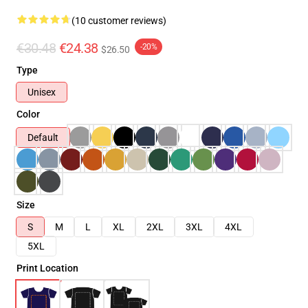
(10 customer reviews)
€30.48
€24.38
-20%
$26.50
Type
Unisex
Color
Default
Size
S
M
L
XL
2XL
3XL
4XL
5XL
Print Location