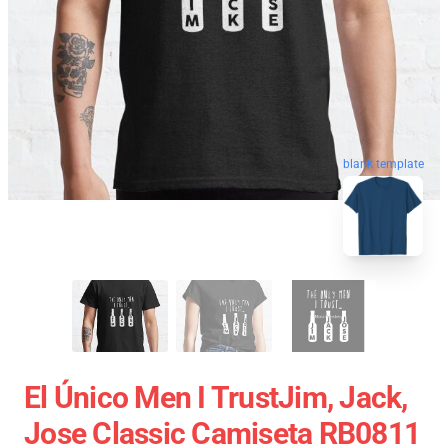
blank template
El Único Men I TrustJim, Jack,
Jose Classic Camiseta RB0811