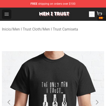
FREE
shipping on orders over $100
Men I Trust Shop - Official Men I Trust Merchandise Store
Open menu
Inicio
/
Men I Trust Cloth
/
Men I Trust Camiseta