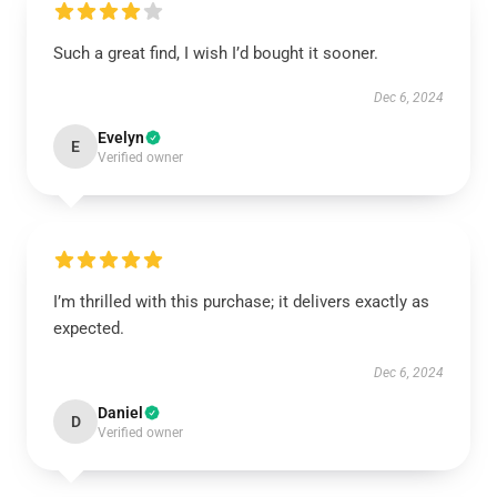
Such a great find, I wish I’d bought it sooner.
Dec 6, 2024
Evelyn
E
Verified owner
I’m thrilled with this purchase; it delivers exactly as
expected.
Dec 6, 2024
Daniel
D
Verified owner