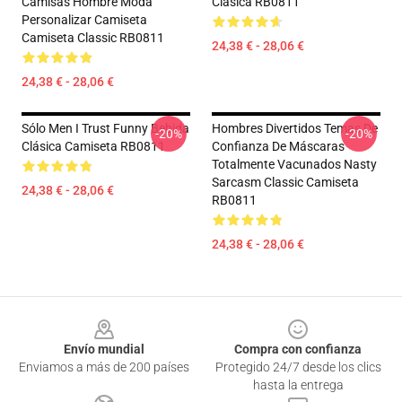
Camisas Hombre Moda
Clásica RB0811
Personalizar Camiseta
Camiseta Classic RB0811
24,38 € - 28,06 €
24,38 € - 28,06 €
Sólo Men I Trust Funny Bebida
Hombres Divertidos Temas De
-20%
-20%
Clásica Camiseta RB0811
Confianza De Máscaras
Totalmente Vacunados Nasty
Sarcasm Classic Camiseta
24,38 € - 28,06 €
RB0811
24,38 € - 28,06 €
Footer
Envío mundial
Compra con confianza
Enviamos a más de 200 países
Protegido 24/7 desde los clics
hasta la entrega