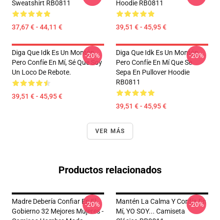
Sweatshirt RB0811
Hoodie RB0811
37,67 € - 44,11 €
39,51 € - 45,95 €
Diga Que Idk Es Un Montón,
Diga Que Idk Es Un Montón,
-20%
-20%
Pero Confíe En Mí, Sé Que Soy
Pero Confíe En Mí Que Se
Un Loco De Rebote.
Sepa En Pullover Hoodie
RB0811
39,51 € - 45,95 €
39,51 € - 45,95 €
VER MÁS
Productos relacionados
Madre Debería Confiar En El
Mantén La Calma Y Confía En
-20%
-20%
Gobierno 32 Mejores Mujeres -
Mí, YO SOY... Camiseta