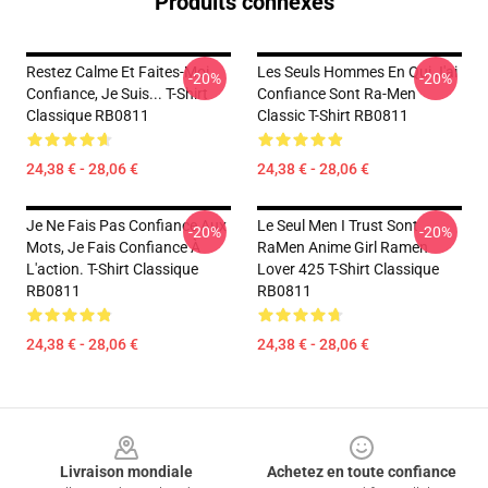
Produits connexes
Restez Calme Et Faites-Moi
Les Seuls Hommes En Qui J'ai
-20%
-20%
Confiance, Je Suis... T-Shirt
Confiance Sont Ra-Men
Classique RB0811
Classic T-Shirt RB0811
24,38 € - 28,06 €
24,38 € - 28,06 €
Je Ne Fais Pas Confiance Aux
Le Seul Men I Trust Sont
-20%
-20%
Mots, Je Fais Confiance À
RaMen Anime Girl Ramen
L'action. T-Shirt Classique
Lover 425 T-Shirt Classique
RB0811
RB0811
24,38 € - 28,06 €
24,38 € - 28,06 €
Footer
Livraison mondiale
Achetez en toute confiance