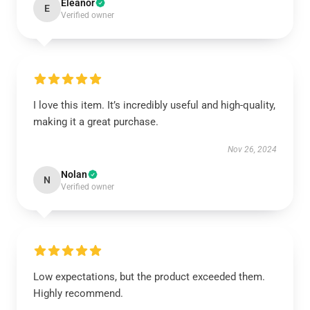
Eleanor
E
Verified owner
I love this item. It’s incredibly useful and high-quality,
making it a great purchase.
Nov 26, 2024
Nolan
N
Verified owner
Low expectations, but the product exceeded them.
Highly recommend.