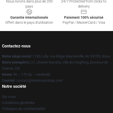
Nous livrons dans plus de 200
24/7 Protected from clicks to
pays
delivery
Garantie internationale
Paiement 100% sécurisé
Offert dans le pays d'utilisation
PayPal / MasterCard / Visa
Contactez-nous
Notre siège social
: 1185 Lolly Joe Ridge Waynesville, Nc 28785, Nous
Notre entrepôt
No 27, chemin Nansha, ville de Fengfeng, province de
Hainan, CN
Heure
: 9h – 17h (lu – vendredi)
Courriel
: contact@menitrustshop.com
Notre société
Sur nous
Conditions générales
Politiques de confidentialité