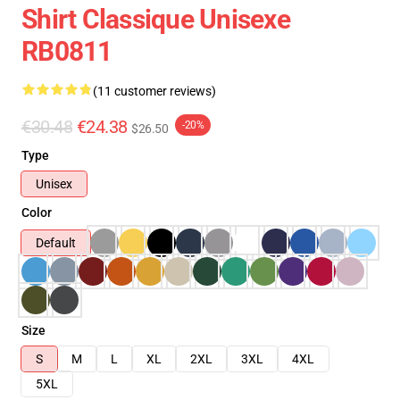
Shirt Classique Unisexe
RB0811
(11 customer reviews)
€30.48
€24.38
-20%
$26.50
Type
Unisex
Color
Default
Size
S
M
L
XL
2XL
3XL
4XL
5XL