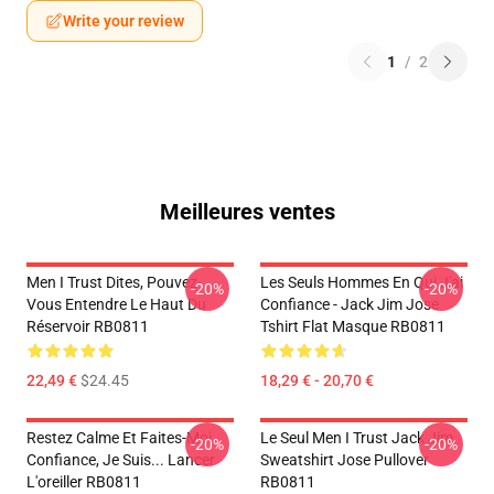
Write your review
1
/
2
Meilleures ventes
Men I Trust Dites, Pouvez-
Les Seuls Hommes En Qui J'ai
-20%
-20%
Vous Entendre Le Haut Du
Confiance - Jack Jim Jose
Réservoir RB0811
Tshirt Flat Masque RB0811
22,49 €
$24.45
18,29 € - 20,70 €
Restez Calme Et Faites-Moi
Le Seul Men I Trust Jack Jim
-20%
-20%
Confiance, Je Suis... Lancer
Sweatshirt Jose Pullover
L'oreiller RB0811
RB0811