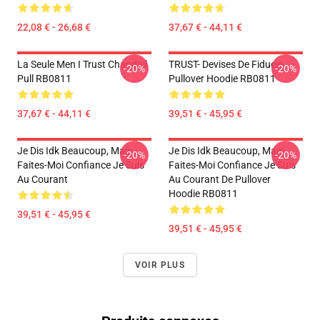
22,08 € - 26,68 €
37,67 € - 44,11 €
La Seule Men I Trust Chandail
TRUST- Devises De Fiducie
-20%
-20%
Pull RB0811
Pullover Hoodie RB0811
37,67 € - 44,11 €
39,51 € - 45,95 €
Je Dis Idk Beaucoup, Mais
Je Dis Idk Beaucoup, Mais
-20%
-20%
Faites-Moi Confiance Je Suis
Faites-Moi Confiance Je Suis
Au Courant
Au Courant De Pullover
Hoodie RB0811
39,51 € - 45,95 €
39,51 € - 45,95 €
VOIR PLUS