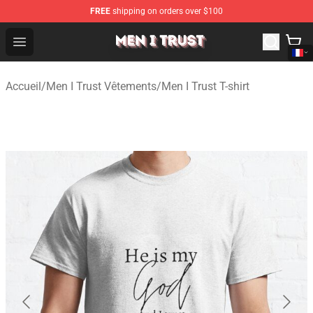
FREE
shipping on orders over $100
Men I Trust Shop - Official Men I Trust Merchandise Store
Open menu
Accueil
/
Men I Trust Vêtements
/
Men I Trust T-shirt