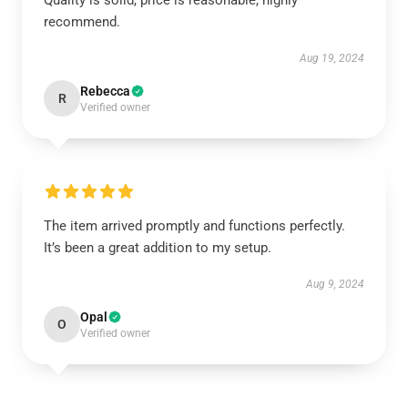
Quality is solid, price is reasonable, highly
recommend.
Aug 19, 2024
Rebecca
R
Verified owner
The item arrived promptly and functions perfectly.
It’s been a great addition to my setup.
Aug 9, 2024
Opal
O
Verified owner