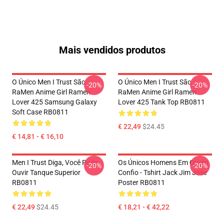
Mais vendidos produtos
O Único Men I Trust São
O Único Men I Trust São
-20%
-20%
RaMen Anime Girl Ramen
RaMen Anime Girl Ramen
Lover 425 Samsung Galaxy
Lover 425 Tank Top RB0811
Soft Case RB0811
€ 22,49
$24.45
€ 14,81 - € 16,10
Men I Trust Diga, Você Pode
Os Únicos Homens Em Quem
-20%
-20%
Ouvir Tanque Superior
Confio - Tshirt Jack Jim Jose
RB0811
Poster RB0811
€ 22,49
$24.45
€ 18,21 - € 42,22