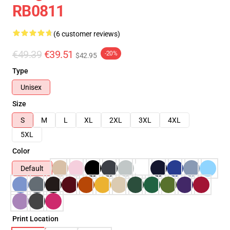
RB0811
(6 customer reviews)
€49.39
€39.51
-20%
$42.95
Type
Unisex
Size
S
M
L
XL
2XL
3XL
4XL
5XL
Color
Default
Print Location