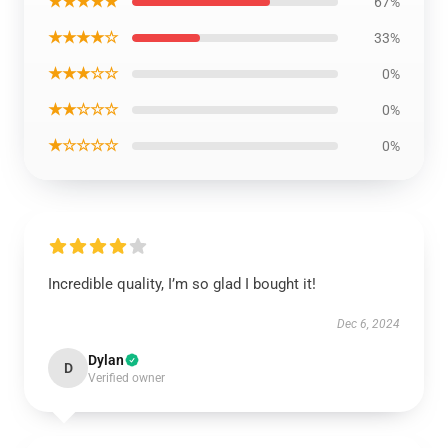
★★★★★
67%
★★★★☆
33%
★★★☆☆
0%
★★☆☆☆
0%
★☆☆☆☆
0%
Incredible quality, I’m so glad I bought it!
Dec 6, 2024
Dylan
D
Verified owner