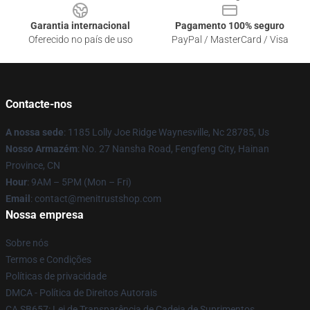
Garantia internacional
Pagamento 100% seguro
Oferecido no país de uso
PayPal / MasterCard / Visa
Contacte-nos
A nossa sede
: 1185 Lolly Joe Ridge Waynesville, Nc 28785, Us
Nosso Armazém
: No. 27 Nansha Road, Fengfeng City, Hainan
Province, CN
Hour
: 9AM – 5PM (Mon – Fri)
Email
: contact@menitrustshop.com
Nossa empresa
Sobre nós
Termos e Condições
Políticas de privacidade
DMCA - Política de Direitos Autorais
CA SB657: Lei de Transparência de Cadeia de Suprimentos