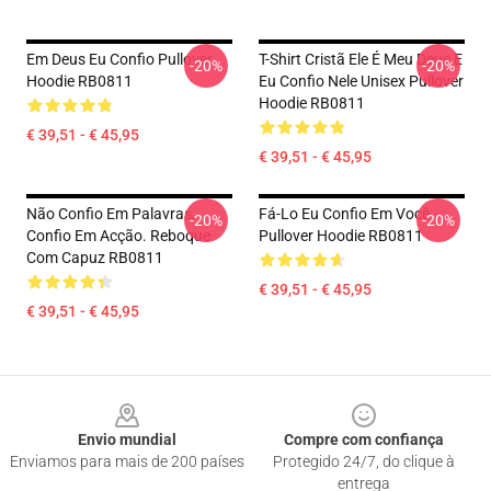
Em Deus Eu Confio Pullover
T-Shirt Cristã Ele É Meu Deus E
-20%
-20%
Hoodie RB0811
Eu Confio Nele Unisex Pullover
Hoodie RB0811
€ 39,51 - € 45,95
€ 39,51 - € 45,95
Não Confio Em Palavras,
Fá-Lo Eu Confio Em Você -
-20%
-20%
Confio Em Acção. Reboque
Pullover Hoodie RB0811
Com Capuz RB0811
€ 39,51 - € 45,95
€ 39,51 - € 45,95
Footer
Envio mundial
Compre com confiança
Enviamos para mais de 200 países
Protegido 24/7, do clique à
entrega