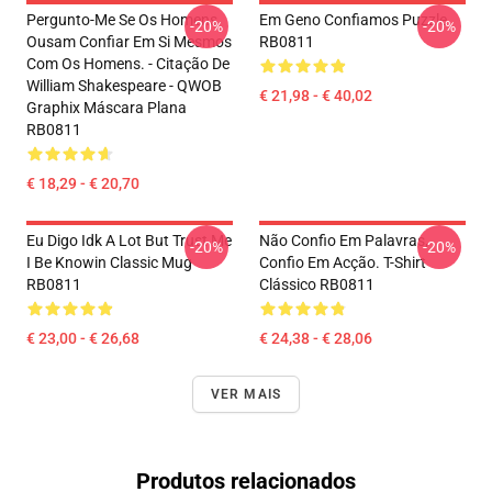
Pergunto-Me Se Os Homens
Em Geno Confiamos Puzzle
-20%
-20%
Ousam Confiar Em Si Mesmos
RB0811
Com Os Homens. - Citação De
William Shakespeare - QWOB
€ 21,98 - € 40,02
Graphix Máscara Plana
RB0811
€ 18,29 - € 20,70
Eu Digo Idk A Lot But Trust Me
Não Confio Em Palavras,
-20%
-20%
I Be Knowin Classic Mug
Confio Em Acção. T-Shirt
RB0811
Clássico RB0811
€ 23,00 - € 26,68
€ 24,38 - € 28,06
VER MAIS
Produtos relacionados