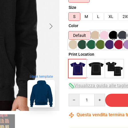
Size
S
M
L
XL
2X
Color
Default
Print Location
blank template
Visualizza guida alle tagli
Quantity
Questa vendita termina 