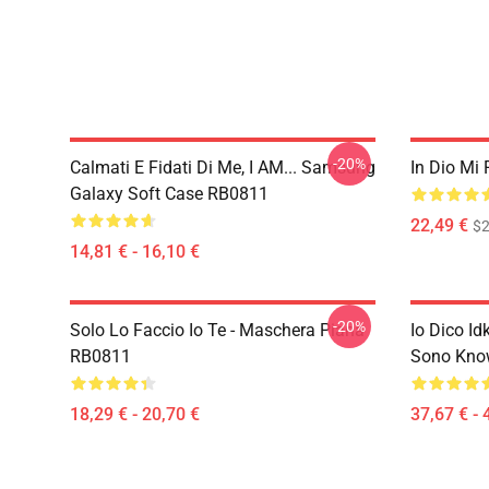
-20%
Calmati E Fidati Di Me, I AM... Samsung
In Dio Mi
Galaxy Soft Case RB0811
22,49 €
$2
14,81 € - 16,10 €
-20%
Solo Lo Faccio Io Te - Maschera Piana
Io Dico I
RB0811
Sono Know
18,29 € - 20,70 €
37,67 € - 