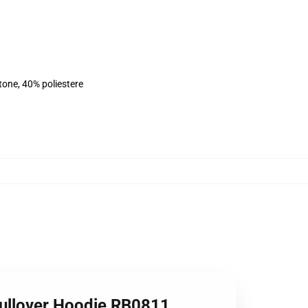
tone, 40% poliestere
 Pullover Hoodie RB0811