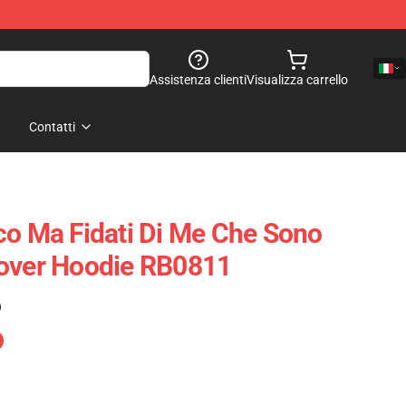
Assistenza clienti
Visualizza carrello
Contatti
co Ma Fidati Di Me Che Sono
lover Hoodie RB0811
)