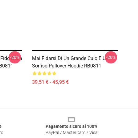
-20%
-20%
 Fido Della
Mai Fidarsi Di Un Grande Culo E Un
RB0811
Sorriso Pullover Hoodie RB0811
39,51 € - 45,95 €
e
Pagamento sicuro al 100%
zo
PayPal / MasterCard / Visa