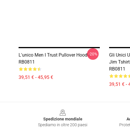
-20%
L'unico Men I Trust Pullover Hoodie
Gli Unici 
RB0811
Jim Tshir
RB0811
39,51 € - 45,95 €
39,51 € - 
Footer
Spedizione mondiale
A
Spediamo in oltre 200 paesi
Protet