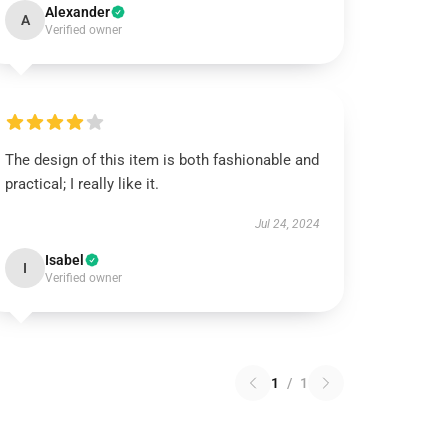
Alexander
A
Verified owner
The design of this item is both fashionable and
practical; I really like it.
Jul 24, 2024
Isabel
I
Verified owner
1
/
1