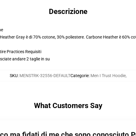
Descrizione
ne
. Heather Gray è di 70% cotone, 30% poliestere. Carbone Heather è 60% co
ire Practices Requisiti
usciate andare 2 taglie in su
SKU
:
MENSTRK-32556-DEFAULT
Categorie
:
Men I Trust Hoodie
,
What Customers Say
acco ma fidati di me che sono conosciuto