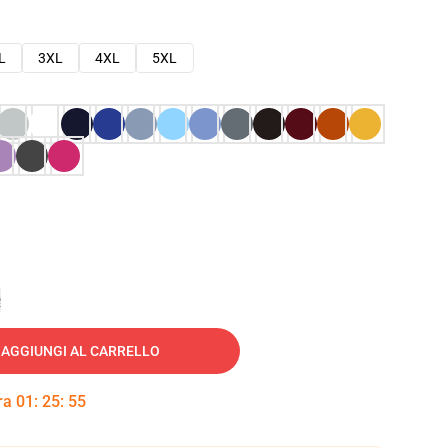
L
3XL
4XL
5XL
e
AGGIUNGI AL CARRELLO
tra
01
:
25
:
54