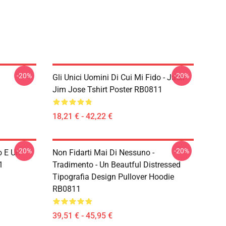
-20%
-20%
Gli Unici Uomini Di Cui Mi Fido - Jack
Jim Jose Tshirt Poster RB0811
18,21 € - 42,22 €
-20%
-20%
o E Un
Non Fidarti Mai Di Nessuno -
1
Tradimento - Un Beautful Distressed
Tipografia Design Pullover Hoodie
RB0811
39,51 € - 45,95 €