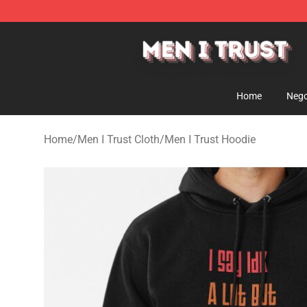
Men I Trust Shop - Official Men I Trust Merchandise St
Home
Nego
Home
/
Men I Trust Cloth
/
Men I Trust Hoodie