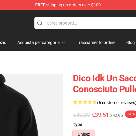
FREE
shipping on orders over $100
ore
zio
Acquista per categoria
Tracciamento ordine
Blog
Dico Idk Un Sac
Conosciuto Pul
(6 customer reviews
€49.39
€39.51
-20%
$42.95
Type
Unisex